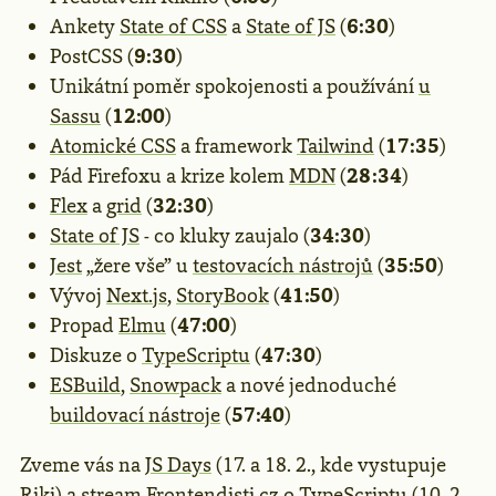
Ankety
State of CSS
a
State of JS
(
6:30
)
PostCSS (
9:30
)
Unikátní poměr spokojenosti a používání
u
Sassu
(
12:00
)
Atomické CSS
a framework
Tailwind
(
17:35
)
Pád Firefoxu a krize kolem
MDN
(
28:34
)
Flex
a
grid
(
32:30
)
State of JS
- co kluky zaujalo (
34:30
)
Jest
„žere vše” u
testovacích nástrojů
(
35:50
)
Vývoj
Next.js
,
StoryBook
(
41:50
)
Propad
Elmu
(
47:00
)
Diskuze o
TypeScriptu
(
47:30
)
ESBuild
,
Snowpack
a nové jednoduché
buildovací nástroje
(
57:40
)
Zveme vás na
JS Days
(17. a 18. 2., kde vystupuje
Riki) a stream
Frontendisti.cz o TypeScriptu
(10. 2. ,