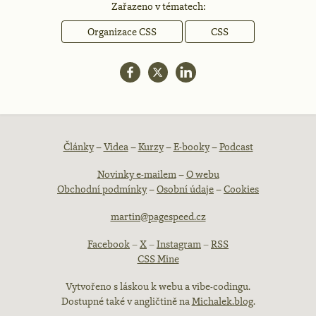
Zařazeno v tématech:
Organizace CSS
CSS
Patička
Články
–
Videa
–
Kurzy
–
E-booky
–
Podcast
Novinky e-mailem
–
O webu
webu
Obchodní podmínky
–
Osobní údaje
–
Cookies
martin@pagespeed.cz
Facebook
–
X
–
Instagram
–
RSS
CSS Mine
Vytvořeno s láskou k webu a vibe-codingu.
Dostupné také v angličtině na
Michalek.blog
.