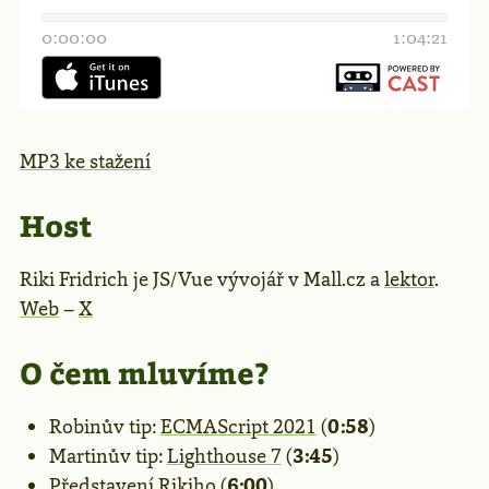
MP3 ke stažení
Host
Riki Fridrich je JS/Vue vývojář v Mall.cz a
lektor
.
Web
–
X
O čem mluvíme?
Robinův tip:
ECMAScript 2021
(
0:58
)
Martinův tip:
Lighthouse 7
(
3:45
)
Představení Rikiho (
6:00
)