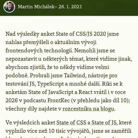
Martin Michálek
–
26. 1. 2021
Nad výsledky anket State of CSS/JS 2020 jsme
nahlas přemýšleli o aktuálním vývoji
frontendových technologií. Nemohli jsme se
nepozastavit u některých témat, které vidíme jinak,
abychom zjistili, že to někdy vidíme velmi
podobně. Probrali jsme Tailwind, nástroje pro
testování JS, TypeScript a mnohé další. Riki se k
anketám State of JavaScript a React vrátil i v roce
2026 v podcastu FrontKec (v přehledu jako díl 10);
všechny díly najdete v
rozcestníku na blogu
.
Ve výsledcích anket
State of CSS
a
State of JS
, které
vyplnilo více než 10 tisíc vývojářů, jsme se zaměřili