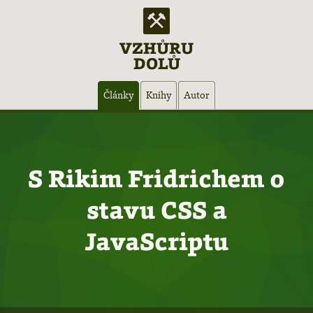
VZHŮRU
DOLŮ
Hlavní
Články
Knihy
Autor
navigace
S Rikim Fridrichem o
stavu CSS a
JavaScriptu