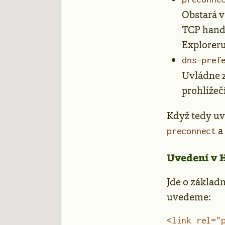
Obstará v
TCP hands
Exploreru
dns-pref
Uvládne z
prohlížeč
Když tedy uv
a
preconnect
Uvedení v 
Jde o základ
uvedeme:
<
link
 rel
=
"