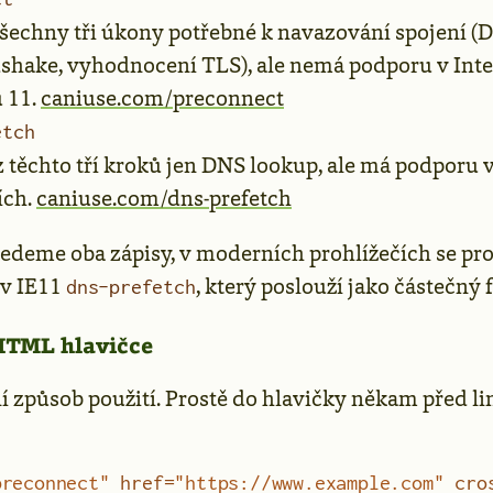
šechny tři úkony potřebné k navazování spojení (
hake, vyhodnocení TLS), ale nemá podporu v Inte
 11.
caniuse.com/preconnect
etch
 těchto tří kroků jen DNS lookup, ale má podporu 
ích.
caniuse.com/dns-prefetch
edeme oba zápisy, v moderních prohlížečích se pr
 v IE11
, který poslouží jako částečný 
dns-prefetch
HTML hlavičce
ní způsob použití. Prostě do hlavičky někam před l
preconnect"
 href
=
"https://www.example.com"
 cro