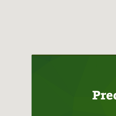
Hlavní
navigace
Pre