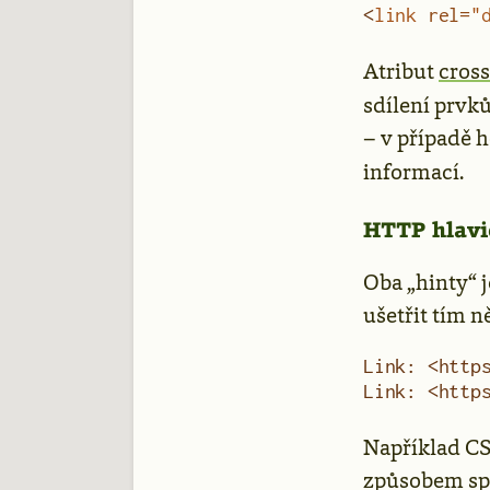
<
link
 rel
=
"
Atribut
cross
sdílení prvk
– v případě 
informací.
HTTP hlavi
Oba „hinty“ 
ušetřit tím 
Link: <http
Link: <http
Například CS
způsobem spo