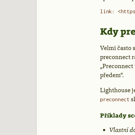
link: <http
Kdy pre
Velmi často 
preconnect r
„Preconnect 
předem“.
Lighthouse j
sk
preconnect
Příklady sc
Vlastní d