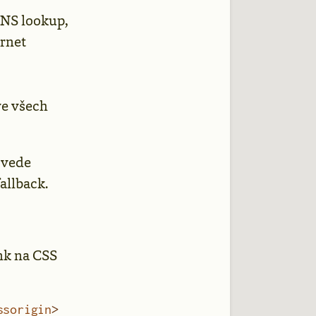
DNS lookup,
rnet
ve všech
ovede
fallback.
ink na CSS
ssorigin
>