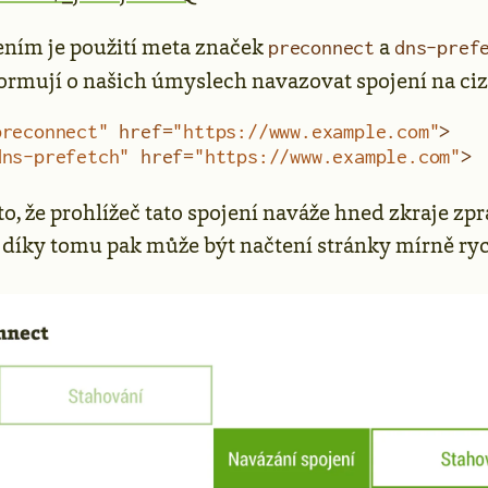
ním je použití meta značek
a
preconnect
dns-pref
formují o našich úmyslech navazovat spojení na ci
preconnect"
 href
=
"https://www.example.com"
>
dns-prefetch"
 href
=
"https://www.example.com"
>
to, že prohlížeč tato spojení naváže hned zkraje zp
a díky tomu pak může být načtení stránky mírně ryc