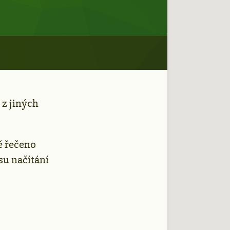
 z jiných
ě řečeno
su načítání