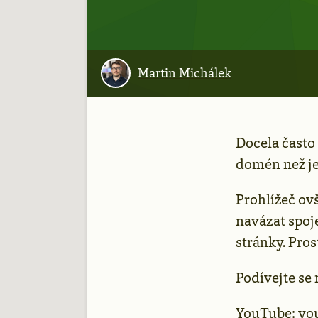
Martin Michálek
Docela často 
domén než je 
Prohlížeč o
navázat spoj
stránky. Pros
Podívejte se 
YouTube:
yo