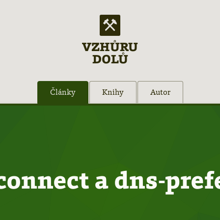
VZHŮRU
DOLŮ
Články
Knihy
Autor
connect a dns-pref