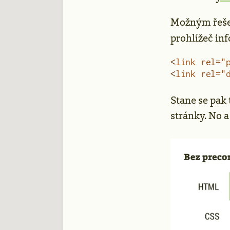
Možným řeše
prohlížeč in
<
link
 rel
=
"
<
link
 rel
=
"
Stane se pak 
stránky. No 