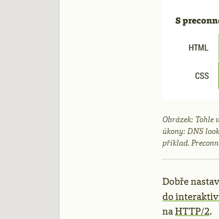
Obrázek: Tohle v
úkony: DNS look
příklad. Preconn
Dobře nasta
do interaktiv
na
HTTP/2
.