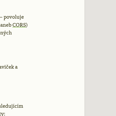
– povoluje
g aneb
CORS
)
bných
aviček a
sledujícím
ty: