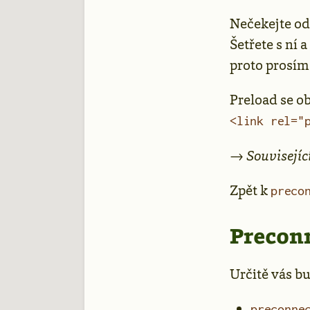
Nečekejte od 
Šetřete s ní 
proto prosím 
Preload se o
<link rel="
→
Souvisejíc
Zpět k
preco
Preconn
Určitě vás b
preconne