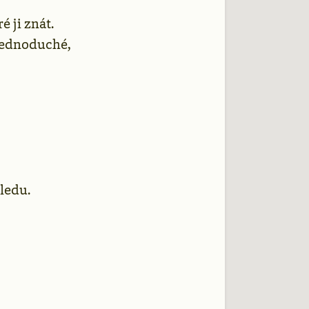
é ji znát.
 jednoduché,
ledu.