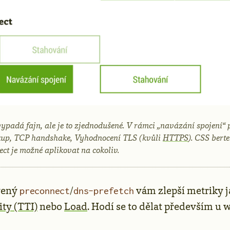
ypadá fajn, ale je to zjednodušené. V rámci „navázání spojení“ p
up, TCP handshake, Vyhodnocení TLS (kvůli
HTTPS
). CSS berte
ect je možné aplikovat na cokoliv.
vený
/
vám zlepší metriky j
preconnect
dns-prefetch
ity (TTI)
nebo
Load
. Hodí se to dělat především u 