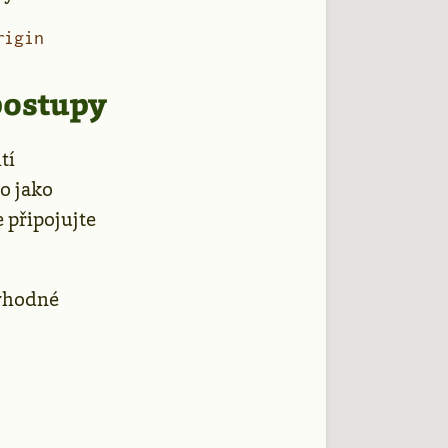
rigin
postupy
tí
co jako
 připojujte
 vhodné