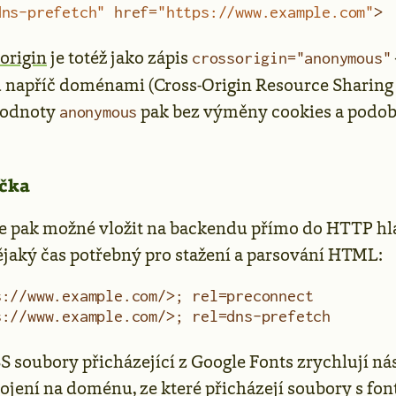
dns-prefetch"
 href
=
"https://www.example.com"
>
origin
je totéž jako zápis
crossorigin="anonymous"
ů napříč doménami (Cross-Origin Resource Sharin
hodnoty
pak bez výměny cookies a podo
anonymous
čka
je pak možné vložit na backendu přímo do HTTP hl
nějaký čas potřebný pro stažení a parsování HTML:
s://www.example.com/>; rel=preconnect
s://www.example.com/>; rel=dns-prefetch
S soubory přicházející z Google Fonts zrychlují ná
jení na doménu, ze které přicházejí soubory s fon