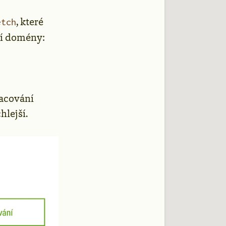
, které
etch
zí domény:
racování
hlejší.