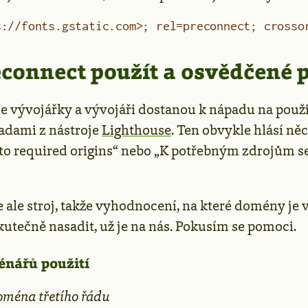
s://fonts.gstatic.com>; rel=preconnect; crosso
connect použít a osvědčené 
se vývojářky a vývojáři dostanou k nápadu na použi
adami z nástroje
Lighthouse
. Ten obvykle hlásí ně
to required origins“ nebo „K potřebným zdrojům se
e ale stroj, takže vyhodnocení, na které domény je
utečně nasadit, už je na nás. Pokusím se pomoci.
énářů použití
oména třetího řádu