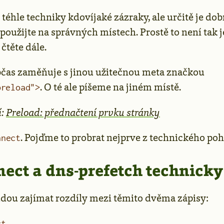
téhle techniky kdovíjaké zázraky, ale určitě je dobr
a použijte na správných místech. Prostě to není tak
čtěte dále.
bčas zaměňuje s jinou užitečnou meta značkou
. O té ale píšeme na jiném místě.
preload">
í:
Preload: přednačtení prvku stránky
. Pojďme to probrat nejprve z technického poh
nnect
ect a dns-prefetch technicky
udou zajímat rozdíly mezi těmito dvěma zápisy:
ct