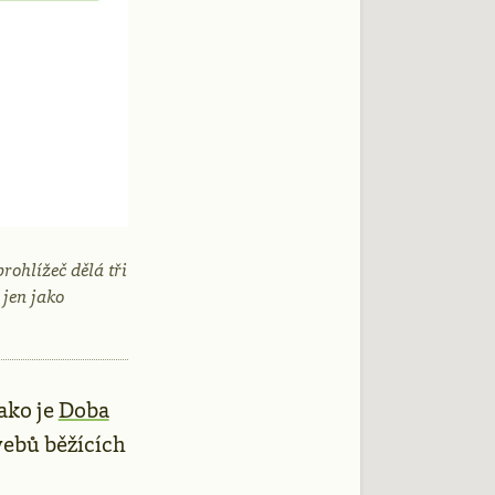
rohlížeč dělá tři
 jen jako
ako je
Doba
webů běžících