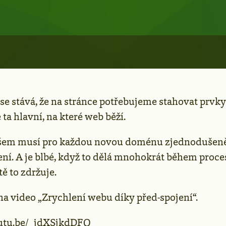
se stává, že na stránce potřebujeme stahovat prvky
ta hlavní, na které web běží.
všem musí pro každou novou doménu zjednodušen
ení. A je blbé, když to dělá mnohokrát během proce
tě to zdržuje.
na video „Zrychlení webu díky před-spojení“.
utu.be/_jdXSjkdDFQ