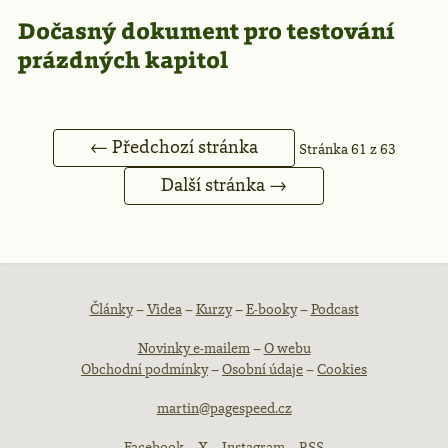
Dočasný dokument pro testování
prázdných kapitol
← Předchozí stránka
Stránka 61 z 63
Další stránka →
Patička
Články
–
Videa
–
Kurzy
–
E-booky
–
Podcast
Novinky e-mailem
–
O webu
webu
Obchodní podmínky
–
Osobní údaje
–
Cookies
martin@pagespeed.cz
Facebook
–
X
–
Instagram
–
RSS