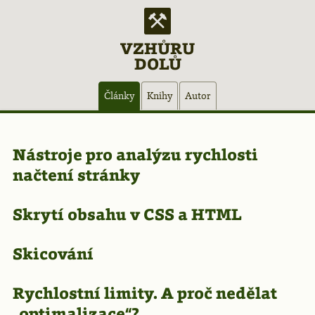
VZHŮRU
DOLŮ
Hlavní
Články
Knihy
Autor
navigace
Články
Nástroje pro analýzu rychlosti
načtení stránky
–
Skrytí obsahu v CSS a HTML
stránka
Skicování
61
Rychlostní limity. A proč nedělat
„optimalizace“?