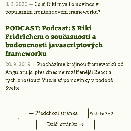
3. 2. 2020 —
Co si Riki myslí o novince v
populárním frontendovém frameworku?
PODCAST:
Podcast: S Riki
Fridrichem o současnosti a
budoucnosti javascriptových
frameworků
20. 9. 2019 —
Procházíme krajinou frameworků od
Angularu.js, přes dnes nejrozšířenější React a
rychle rostoucí Vue.js až po novinky v podobě
Svelte.
← Předchozí stránka
Stránka 2 z 3
Další stránka →