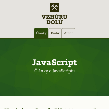
VZHŮRU
DOLŮ
Hlavní
Články
Knihy
Autor
navigace
JavaScript
Články o JavaScriptu