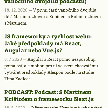
vánočního dvojdílu podcastu)
18. 12. 2020 —
V první části vánočního dvojdílu
dělá Martin rozhovor s Robinem a Robin rozhovor
s Martinem.
JS frameworky a rychlost webu:
Jaké předpoklady má React,
Angular nebo Vue.js?
8. 7. 2020 —
Angular a React přímo nezpůsobují
pomalost, ale mohou pro ni ve svém ekosystému
vytvářet předpoklady. Alespoň podle na studie
Tima Kadlece.
PODCAST:
Podcast: S Martinem
Krištofem o frameworku Next.js
18. 5. 2020 —
O frameworku Next.js píší jeho tvůrci