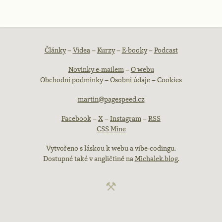
Patička
Články
–
Videa
–
Kurzy
–
E-booky
–
Podcast
Novinky e-mailem
–
O webu
webu
Obchodní podmínky
–
Osobní údaje
–
Cookies
martin@pagespeed.cz
Facebook
–
X
–
Instagram
–
RSS
CSS Mine
Vytvořeno s láskou k webu a vibe-codingu.
Dostupné také v angličtině na
Michalek.blog
.