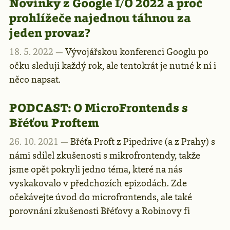
Novinky z Google I/O 2022 a proč
prohlížeče najednou táhnou za
jeden provaz?
18. 5. 2022 —
Vývojářskou konferenci Googlu po
očku sleduji každý rok, ale tentokrát je nutné k ní i
něco napsat.
PODCAST:
O MicroFrontends s
Břéťou Proftem
26. 10. 2021 —
Břéťa Proft z Pipedrive (a z Prahy) s
námi sdílel zkušenosti s mikrofrontendy, takže
jsme opět pokryli jedno téma, které na nás
vyskakovalo v předchozích epizodách. Zde
očekávejte úvod do microfrontends, ale také
porovnání zkušenosti Břéťovy a Robinovy fi