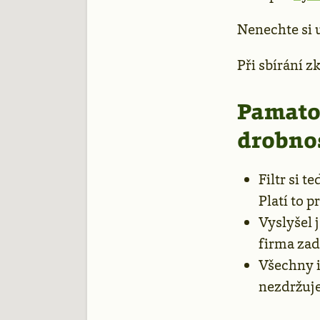
Nenechte si u
Při sbírání 
Pamatov
drobno
Filtr si t
Platí to p
Vyslyšel 
firma zad
Všechny i
nezdržuj