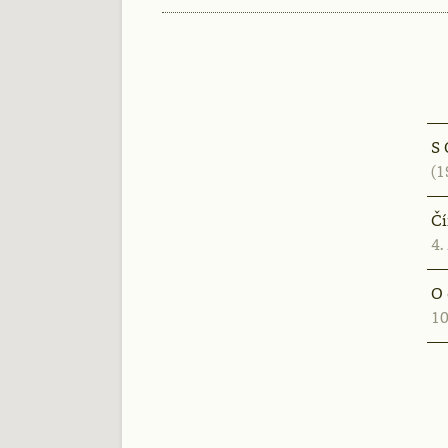
S 
(1
Čí
4.
O 
10