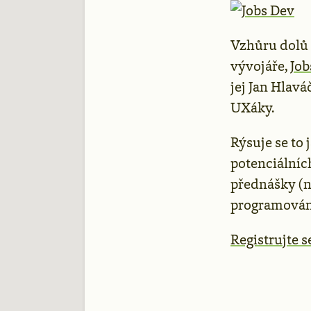
Vzhůru dolů 
vývojáře,
Job
jej Jan Hlaváč
UXáky.
Rýsuje se to 
potenciálníc
přednášky (na
programován
Registrujte s