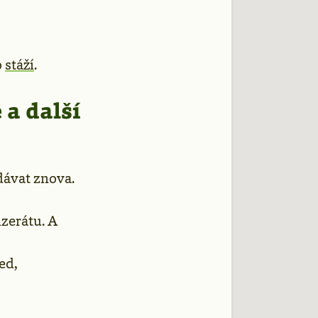
o
stáží
.
 a další
adávat znova.
nzerátu. A
ed,