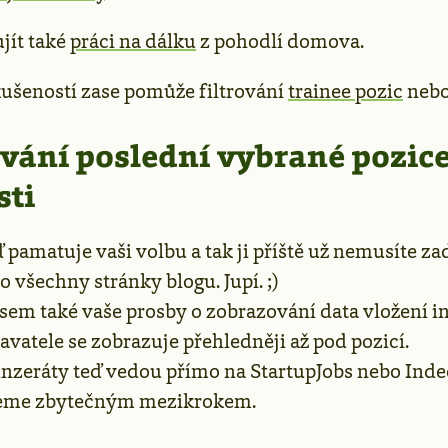
jít také
práci na dálku
z pohodlí domova.
zkušeností zase pomůže filtrování
trainee pozic
neb
ání poslední vybrané pozice
sti
eď pamatuje vaši volbu a tak ji příště už nemusíte z
ro všechny stránky blogu. Jupí. ;)
jsem také vaše prosby o zobrazování data vložení i
avatele se zobrazuje přehledněji až pod pozicí.
nzeráty teď vedou přímo na StartupJobs nebo Inde
eme zbytečným mezikrokem.