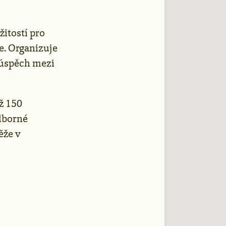
itostí pro
e. Organizuje
 úspěch mezi
až 150
dborné
ěže v