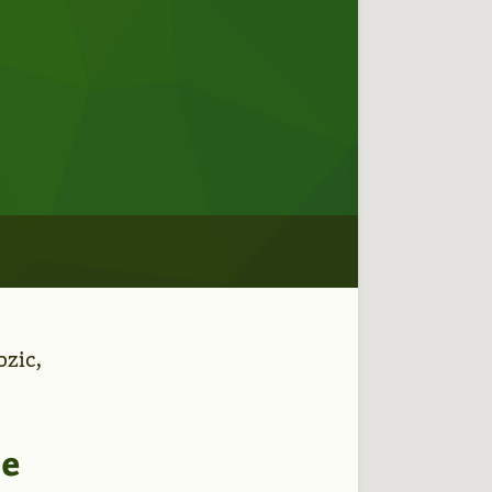
ozic,
se