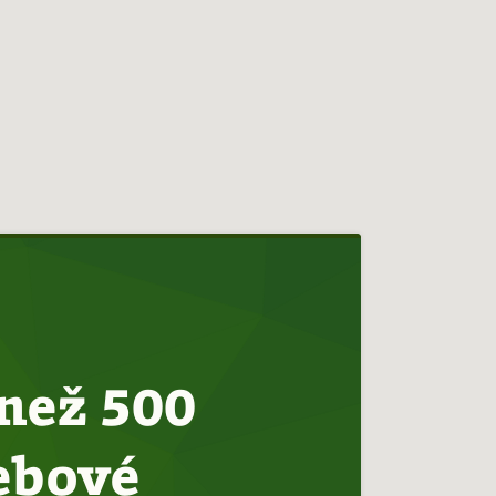
 než 500
ebové