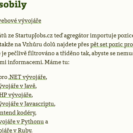
sobily
tů ze StartupJobs.cz teď agregátor importuje pozic
takže na Vzhůru dolů najdete přes
pět set pozic p
e je pečlivě filtrováno a tříděno tak, abyste se nemu
ími informacemi. Máme tu:
pro
.NET vývojáře
,
ývojáře v Javě
,
HP vývojáře
,
ývojáře v Javascriptu
,
ontend kodéry
,
vojáře v Pythonu
a
ojáře v Ruby
.