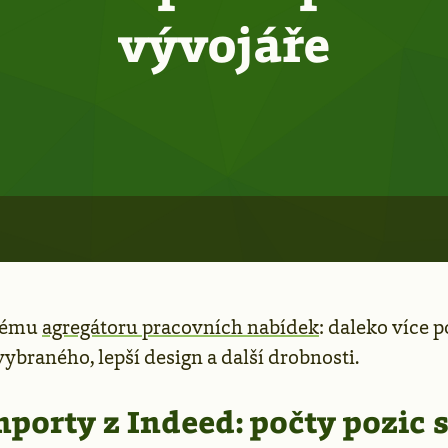
vývojáře
mému
agregátoru pracovních nabídek
: daleko více p
ybraného, lepší design a další drobnosti.
porty z Indeed: počty pozic 