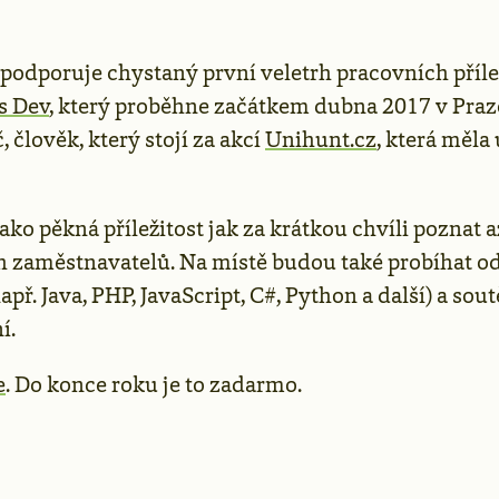
podporuje chystaný první veletrh pracovních přílež
s Dev
, který proběhne začátkem dubna 2017 v Praz
, člověk, který stojí za akcí
Unihunt.cz
, která měla
jako pěkná příležitost jak za krátkou chvíli poznat 
h zaměstnavatelů. Na místě budou také probíhat o
př. Java, PHP, JavaScript, C#, Python a další) a sout
í.
e
. Do konce roku je to zadarmo.