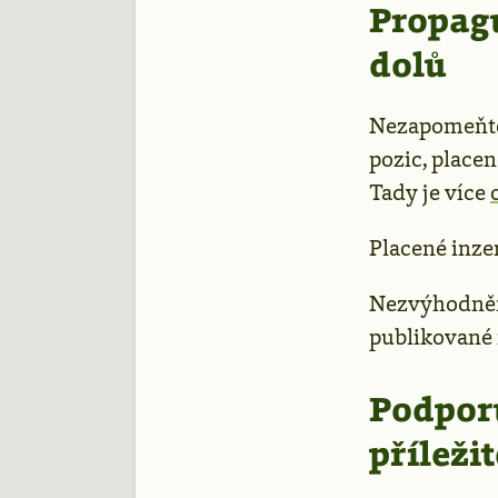
Propagu
dolů
Nezapomeňte 
pozic, placen
Tady je více
Placené inze
Nezvýhodněn
publikované 
Podporu
příleži