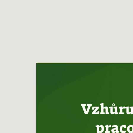
Hlavní
navigace
Vzhůru 
prac