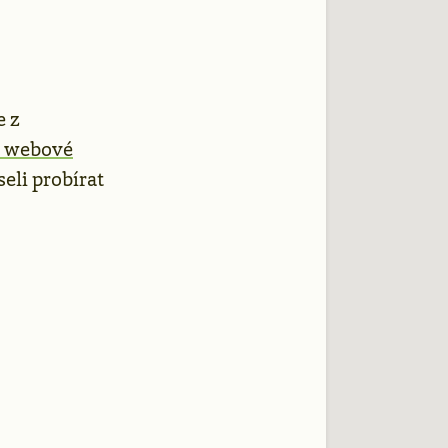
e z
ro webové
seli probírat