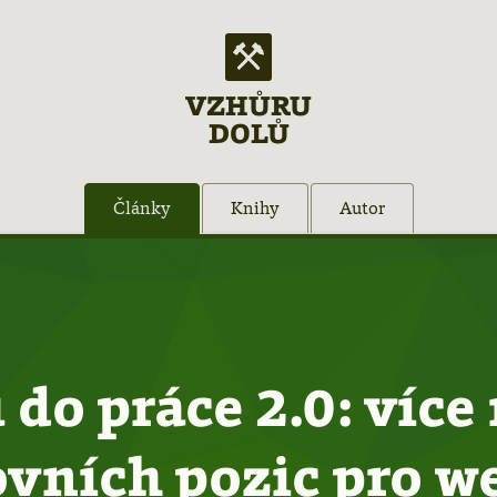
VZHŮRU
DOLŮ
Články
Knihy
Autor
do práce 2.0: více
ovních pozic pro w