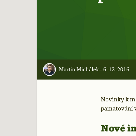
Martin Michálek
–
6. 12. 2016
Novinky k 
pamatování v
Nové im