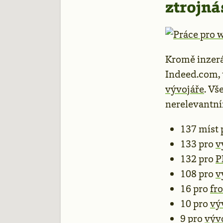
ztrojná
Kromě inzerá
Indeed.com, 
vývojáře
. Vš
nerelevantn
137 míst 
133 pro
v
132 pro
P
108 pro
v
16 pro
fr
10 pro
vý
9 pro
výv