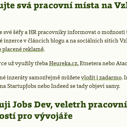
jte svá pracovní místa na V
své šéfy a HR pracovníky informovat o možnosti 
é inzerce v článcích blogu a na sociálních sítích V
o placené reklamě
.
rce už využily třeba
Heureka.cz
, Etnetera nebo Ata
é inzeráty samozřejmě můžete
vložit i zadarmo
. 
na StartupJobs nebo Indeed se tady objeví samy.
ji Jobs Dev, veletrh pracovn
tostí pro vývojáře