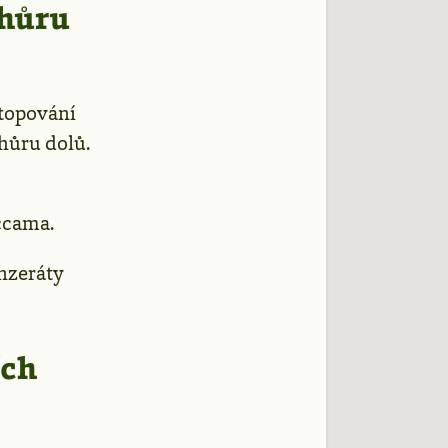
zhůru
topování
zhůru dolů.
ccama.
Inzeráty
ích