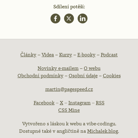
Sdílení potěší:
atička
Články
–
Videa
–
Kurzy
–
E-booky
–
Podcast
Novinky e-mailem
–
O webu
ebu
Obchodní podmínky
–
Osobní údaje
–
Cookies
martin@pagespeed.cz
Facebook
–
X
–
Instagram
–
RSS
CSS Mine
Vytvořeno s láskou k webu a vibe-codingu.
Dostupné také v angličtině na
Michalek.blog
.