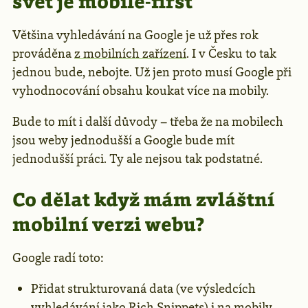
svět je mobile-first
Většina vyhledávání na Google je už přes rok
prováděna
z mobilních zařízení
. I v Česku to tak
jednou bude, nebojte. Už jen proto musí Google při
vyhodnocování obsahu koukat více na mobily.
Bude to mít i další důvody – třeba že na mobilech
jsou weby jednodušší a Google bude mít
jednodušší práci. Ty ale nejsou tak podstatné.
Co dělat když mám zvláštní
mobilní verzi webu?
Google radí toto:
Přidat strukturovaná data (ve výsledcích
vyhledávání jako
Rich Snippets
) i na mobily,