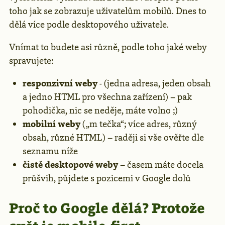
toho jak se zobrazuje uživatelům mobilů. Dnes to
dělá více podle desktopového uživatele.
Vnímat to budete asi různě, podle toho jaké weby
spravujete:
responzivní weby
- (jedna adresa, jeden obsah
a jedno HTML pro všechna zařízení) – pak
pohodička, nic se neděje, máte volno ;)
mobilní weby
(„m tečka“; více adres, různý
obsah, různé HTML) – raději si vše ověřte dle
seznamu níže
čistě desktopové weby
– časem máte docela
průšvih, půjdete s pozicemi v Google dolů
Proč to Google dělá? Protože