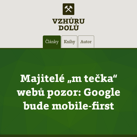
VZHŮRU
DOLŮ
Hlavní
Články
Knihy
Autor
navigace
Majitelé „m tečka“
webů pozor: Google
bude mobile-first