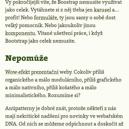
Vy pokročijejší víte, že Boostrap nemusíte využívat
jako celek. Vytáhnete si z něj třeba jen
karusel
a…
profit! Nebo
formuláře
, ty jsou samy o sobě dost
velký pomocník. Nebo jakoukoliv jinou
komponentu
. Vítané ušetření práce, i když
Bootstrap jako celek nemusíte.
Nepomůže
Wow-efekt
prezentační
weby. Cokoliv příliš
organického a málo modulárního, příliš grafického
a málo nativního, příliš košatého a málo
minimalistického. Rozumíme si?
Antipatterny je dobré znát, protože někteří z nás
mají nekritické nadšení pro novinky ve webařském
DNA. Od nich se můžeme odpíchnout a doskočit až