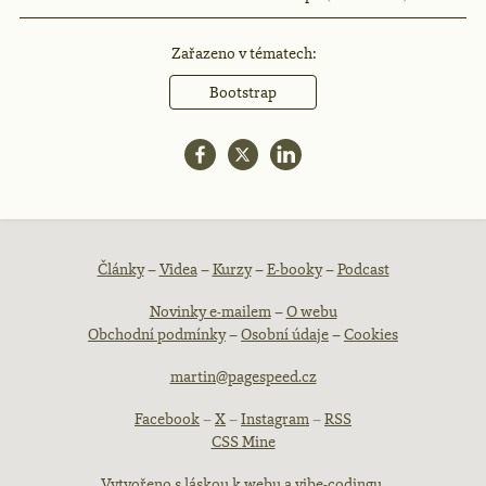
Zařazeno v tématech:
Bootstrap
Patička
Články
–
Videa
–
Kurzy
–
E-booky
–
Podcast
Novinky e-mailem
–
O webu
webu
Obchodní podmínky
–
Osobní údaje
–
Cookies
martin@pagespeed.cz
Facebook
–
X
–
Instagram
–
RSS
CSS Mine
Vytvořeno s láskou k webu a vibe-codingu.