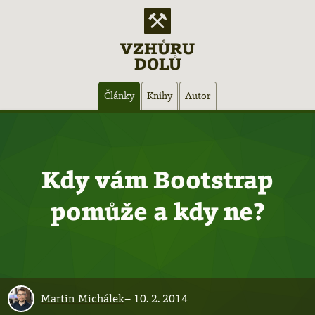
VZHŮRU
DOLŮ
Hlavní
Články
Knihy
Autor
navigace
Kdy vám Bootstrap
pomůže a kdy ne?
Martin Michálek
–
10. 2. 2014