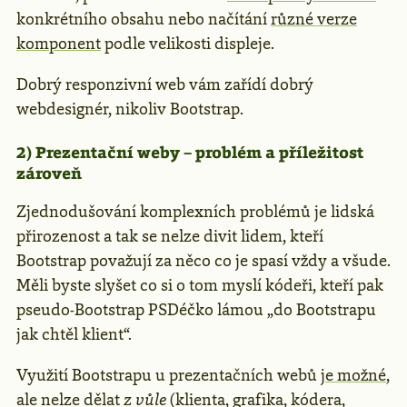
konkrétního obsahu nebo načítání
různé verze
komponent
podle velikosti displeje.
Dobrý responzivní web vám zařídí dobrý
webdesignér, nikoliv Bootstrap.
2) Prezentační weby – problém a příležitost
zároveň
Zjednodušování komplexních problémů je lidská
přirozenost a tak se nelze divit lidem, kteří
Bootstrap považují za něco co je spasí vždy a všude.
Měli byste slyšet co si o tom myslí kódeři, kteří pak
pseudo-Bootstrap PSDéčko lámou „do Bootstrapu
jak chtěl klient“.
Využití Bootstrapu u prezentačních webů
je možné
,
ale nelze dělat
z vůle
(klienta, grafika, kódera,