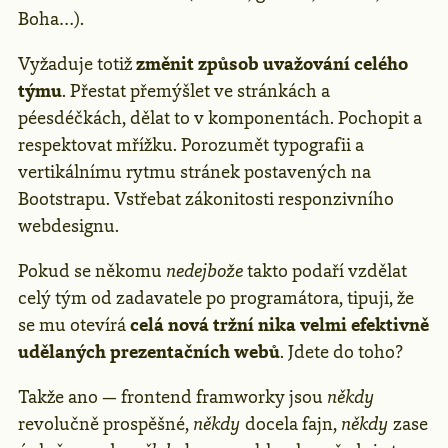
Boha…).
Vyžaduje totiž
změnit způsob uvažování celého
týmu
. Přestat přemýšlet ve stránkách a
péesdéčkách, dělat to v komponentách. Pochopit a
respektovat mřížku. Porozumět typografii a
vertikálnímu rytmu stránek postavených na
Bootstrapu. Vstřebat zákonitosti responzivního
webdesignu.
Pokud se někomu
nedejbože
takto podaří vzdělat
celý tým od zadavatele po programátora, tipuji, že
se mu otevírá
celá nová tržní nika velmi efektivně
udělaných prezentačních webů
. Jdete do toho?
Takže ano — frontend framworky jsou
někdy
revolučně prospěšné,
někdy
docela fajn,
někdy
zase