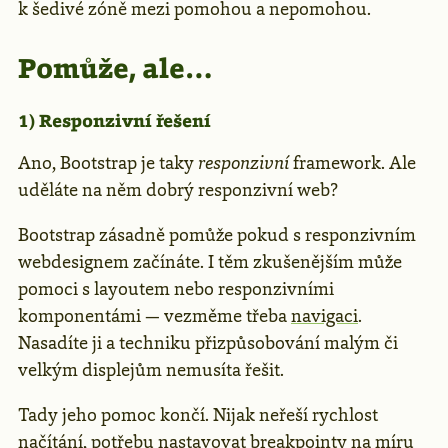
k šedivé zóně mezi pomohou a nepomohou.
Pomůže, ale…
1) Responzivní řešení
Ano, Bootstrap je taky
responzivní
framework. Ale
uděláte na něm dobrý responzivní web?
Bootstrap zásadně pomůže pokud s responzivním
webdesignem začínáte. I těm zkušenějším může
pomoci s layoutem nebo responzivními
komponentámi — vezměme třeba
navigaci
.
Nasadíte ji a techniku přizpůsobování malým či
velkým displejům nemusíta řešit.
Tady jeho pomoc končí. Nijak neřeší rychlost
načítání, potřebu nastavovat
breakpointy na míru