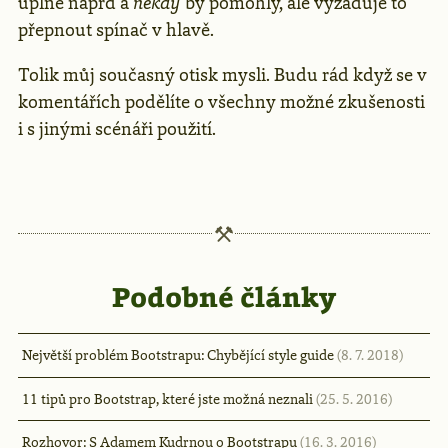
úplně naprd a
někdy
by pomohly, ale vyžaduje to
přepnout spínač v hlavě.
Tolik můj současný otisk mysli. Budu rád když se v
komentářích podělíte o všechny možné zkušenosti
i s jinými scénáři použití.
Podobné články
Největší problém Bootstrapu: Chybějící style guide
(8. 7. 2018)
11 tipů pro Bootstrap, které jste možná neznali
(25. 5. 2016)
Rozhovor: S Adamem Kudrnou o Bootstrapu
(16. 3. 2016)