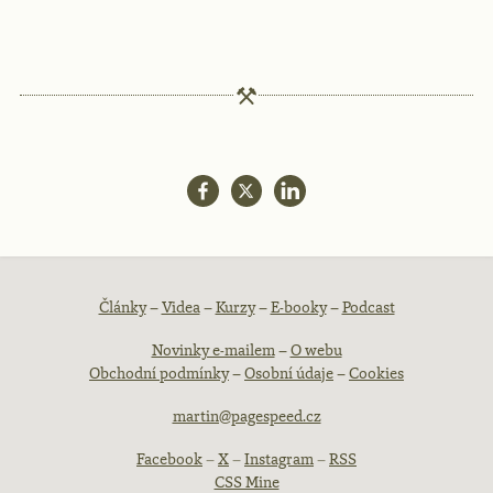
Patička
Články
–
Videa
–
Kurzy
–
E-booky
–
Podcast
Novinky e-mailem
–
O webu
webu
Obchodní podmínky
–
Osobní údaje
–
Cookies
martin@pagespeed.cz
Facebook
–
X
–
Instagram
–
RSS
CSS Mine