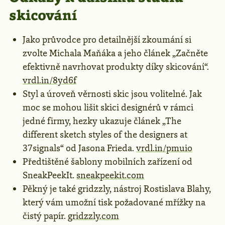
skicování
Jako průvodce pro detailnější zkoumání si
zvolte Michala Maňáka a jeho článek „Začněte
efektivně navrhovat produkty díky skicování“.
vrdl.in/8yd6f
Styl a úroveň věrnosti skic jsou volitelné. Jak
moc se mohou lišit skici designérů v rámci
jedné firmy, hezky ukazuje článek „The
different sketch styles of the designers at
37signals“ od Jasona Frieda.
vrdl.in/pmuio
Předtištěné šablony mobilních zařízení od
SneakPeekIt.
sneakpeekit.com
Pěkný je také gridzzly, nástroj Rostislava Blahy,
který vám umožní tisk požadované mřížky na
čistý papír.
gridzzly.com