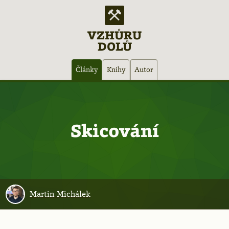
VZHŮRU
DOLŮ
Hlavní
Články
Knihy
Autor
navigace
Skicování
Martin Michálek