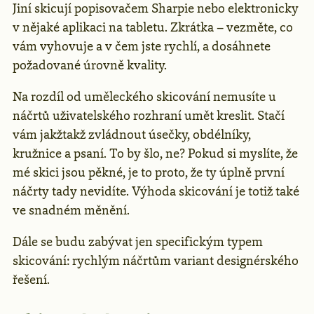
Jiní skicují popisovačem Sharpie nebo elektronicky
v nějaké aplikaci na tabletu. Zkrátka – vezměte, co
vám vyhovuje a v čem jste rychlí, a dosáhnete
požadované úrovně kvality.
Na rozdíl od uměleckého skicování nemusíte u
náčrtů uživatelského rozhraní umět kreslit. Stačí
vám jakžtakž zvládnout úsečky, obdélníky,
kružnice a psaní. To by šlo, ne? Pokud si myslíte, že
mé skici jsou pěkné, je to proto, že ty úplně první
náčrty tady nevidíte. Výhoda skicování je totiž také
ve snadném měnění.
Dále se budu zabývat jen specifickým typem
skicování: rychlým náčrtům variant designérského
řešení.