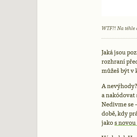
WTF?! Na téhle 
Jaká jsou po
rozhraní pře
můžeš být v k
A nevýhody? 
a nakódovat s
Nedivme se –
době, kdy pr
jako
s novou 