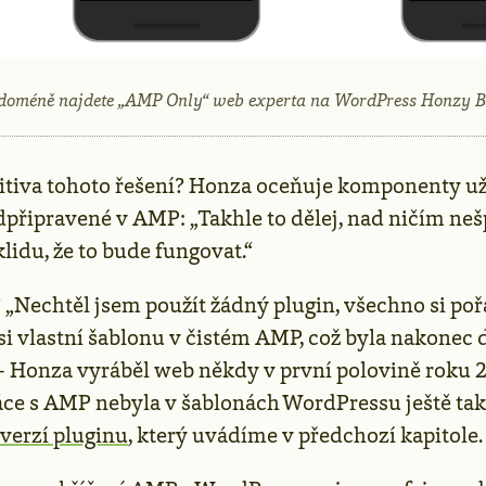
doméně najdete „AMP Only“ web experta na WordPress Honzy B
zitiva tohoto řešení? Honza oceňuje komponenty u
dpřipravené v AMP: „Takhle to dělej, nad ničím neš
lidu, že to bude fungovat.“
„Nechtěl jsem použít žádný plugin, všechno si po
i vlastní šablonu v čistém AMP, což byla nakonec d
 Honza vyráběl web někdy v první polovině roku 2
áce s AMP nebyla v šablonách WordPressu ještě tak 
verzí pluginu
, který uvádíme v předchozí kapitole.