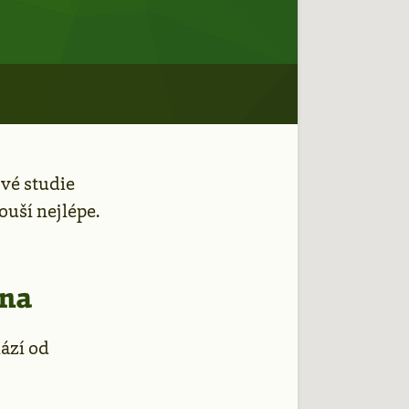
vé studie
uší nejlépe.
ena
ází od