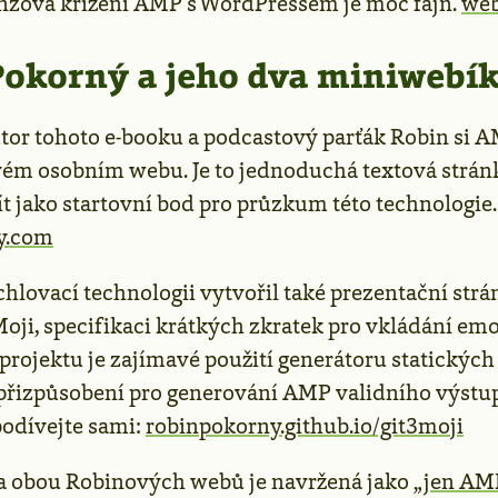
zova křížení AMP s WordPressem je moc fajn.
web
Pokorný a jeho dva miniwebí
tor tohoto e-booku a podcastový parťák Robin si 
vém osobním webu. Je to jednoduchá textová stránka
t jako startovní bod pro průzkum této technologie.
y.com
hlovací technologii vytvořil také prezentační strá
oji, specifikaci krátkých zkratek pro vkládání emo
projektu je zajímavé použití generátoru statických
o přizpůsobení pro generování AMP validního výstu
podívejte sami:
robinpokorny.github.io/git3moji
ra obou Robinových webů je navržená jako „
jen AM