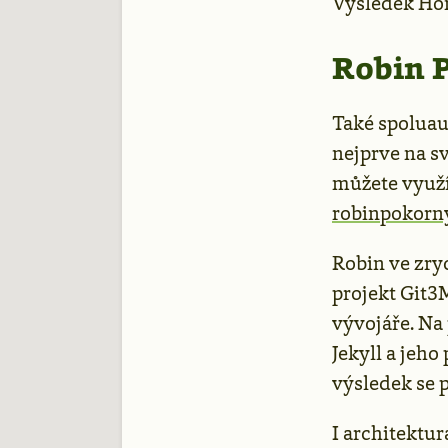
Výsledek Hon
Robin 
Také spoluau
nejprve na s
můžete využí
robinpokorn
Robin ve zryc
projekt Git3M
vývojáře. Na 
Jekyll a jeh
výsledek se 
I architektu