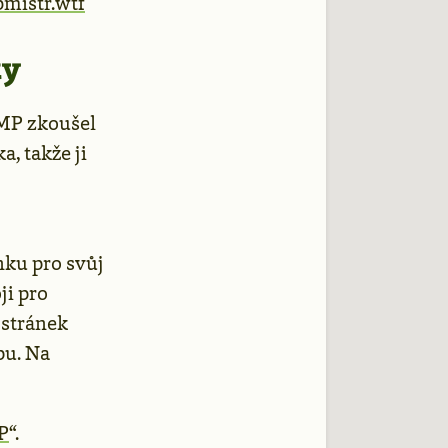
mistr.wtf
ky
AMP zkoušel
, takže ji
nku pro svůj
ji pro
 stránek
pu. Na
P
“.