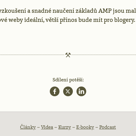
yzkoušení a snadné naučení základů AMP jsou ma
é weby ideální, větší přínos bude mít pro blogery.
Sdílení potěší:
atička
Články
–
Videa
–
Kurzy
–
E-booky
–
Podcast