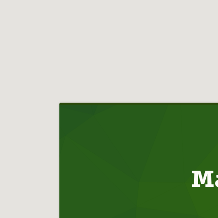
Hlavní
navigace
Ma