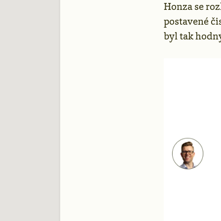
Honza se roz
postavené či
byl tak hodný