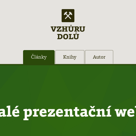
VZHŮRU
DOLŮ
Články
Knihy
Autor
lé prezentační w