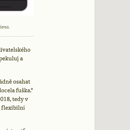
iena.
živatelského
pekuluj a
řádně osahat
ocela fuška.“
018, tedy v
flexibilní