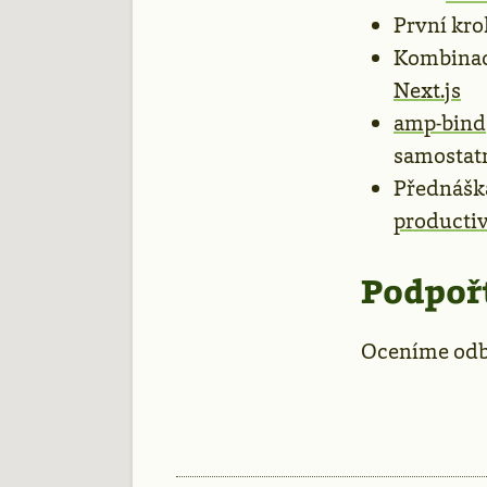
První kro
Kombinac
Next.js
amp-bind
samostat
Přednášk
producti
Podpořt
Oceníme odbě