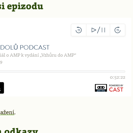
si epizodu
tažení
.
a odkazy