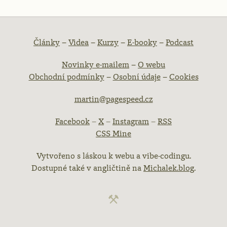
atička
Články
–
Videa
–
Kurzy
–
E-booky
–
Podcast
Novinky e-mailem
–
O webu
ebu
Obchodní podmínky
–
Osobní údaje
–
Cookies
martin@pagespeed.cz
Facebook
–
X
–
Instagram
–
RSS
CSS Mine
Vytvořeno s láskou k webu a vibe-codingu.
Dostupné také v angličtině na
Michalek.blog
.