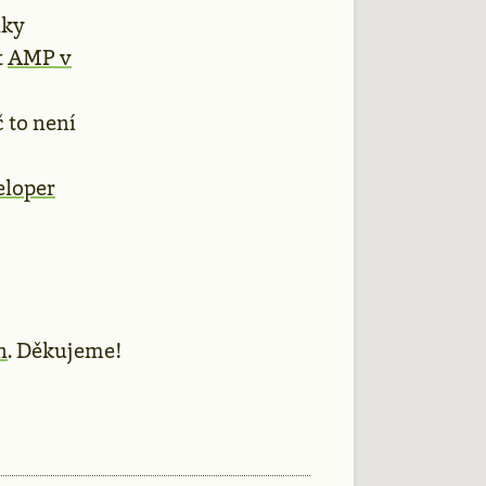
nky
t
AMP v
 to není
eloper
n
. Děkujeme!