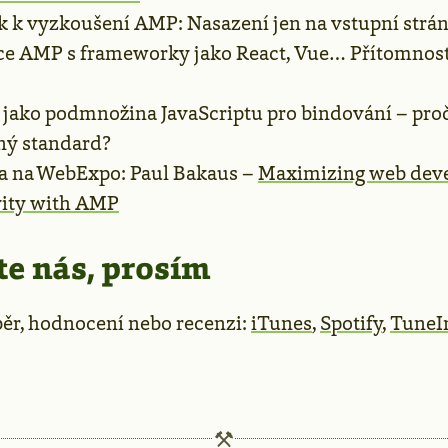
k k vyzkoušení AMP: Nasazení jen na vstupní strá
e AMP s frameworky jako React, Vue… Přítomnos
jako podmnožina JavaScriptu pro bindování – proč
ný standard?
a na WebExpo: Paul Bakaus –
Maximizing web dev
vity with AMP
e nás, prosím
r, hodnocení nebo recenzi:
iTunes
,
Spotify
,
TuneI