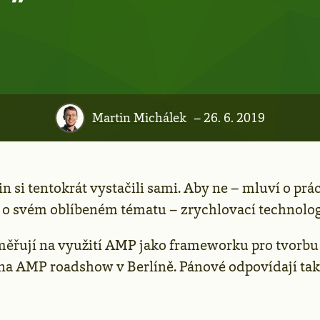
Martin Michálek
– 26. 6. 2019
n si tentokrát vystačili sami. Aby ne – mluví o prá
i o svém oblíbeném tématu – zrychlovací technolo
ěřují na využití AMP jako frameworku pro tvorbu
 na AMP roadshow v Berlíně. Pánové odpovídají tak