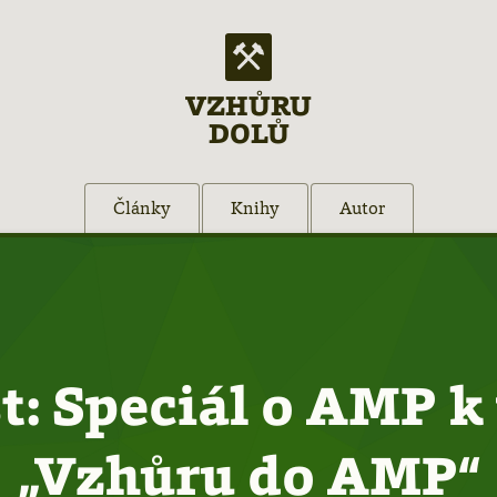
VZHŮRU
DOLŮ
Články
Knihy
Autor
t: Speciál o AMP k
„Vzhůru do AMP“