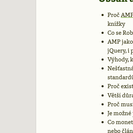
Proč
AMP
knížky
Co se Ro
AMP jako
jQuery, i
Výhody, k
Nešťastn
standardů
Proč exis
Větší důr
Proč mus
Je možné 
Co moneti
nebo
člán