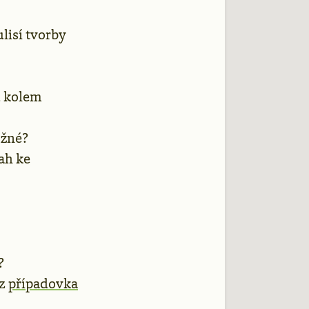
ulisí tvorby
u kolem
ožné?
ah ke
?
iz
případovka