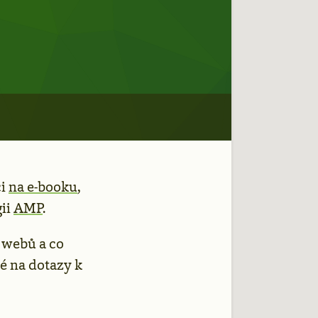
ci
na e-booku
,
gii
AMP
.
 webů a co
é na dotazy k