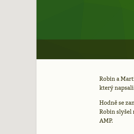
Robin a Marti
který napsal
Hodně se zam
Robin slyšel
AMP.