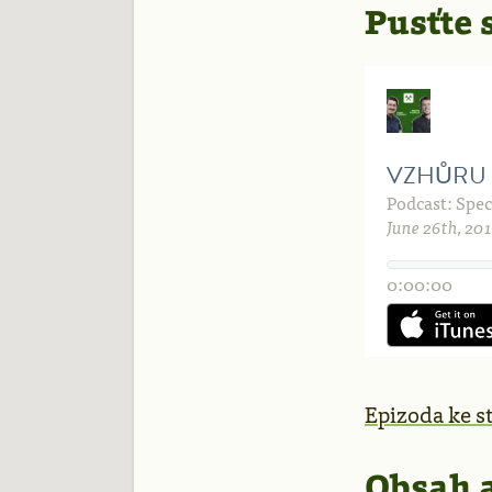
Pusťte 
Epizoda ke s
Obsah 