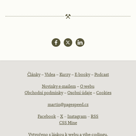
Patička
Články
–
Videa
–
Kurzy
–
E-booky
–
Podcast
Novinky e-mailem
–
O webu
webu
Obchodní podmínky
–
Osobní údaje
–
Cookies
martin@pagespeed.cz
Facebook
–
X
–
Instagram
–
RSS
CSS Mine
Vytvořeno s láskou k webu a vibe-codingu.