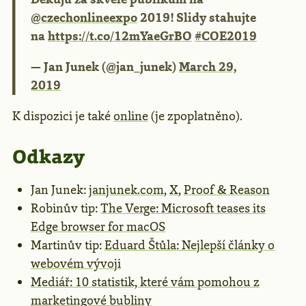
@czechonlineexpo
2019! Slidy stahujte
na
https://t.co/12mYaeGrBO
#COE2019
— Jan Junek (@jan_junek)
March 29,
2019
K dispozici je také
online
(je zpoplatněno).
Odkazy
Jan Junek:
janjunek.com
,
X
,
Proof & Reason
Robinův tip:
The Verge: Microsoft teases its
Edge browser for macOS
Martinův tip:
Eduard Štůla: Nejlepší články o
webovém vývoji
Mediář: 10 statistik, které vám pomohou z
marketingové bubliny