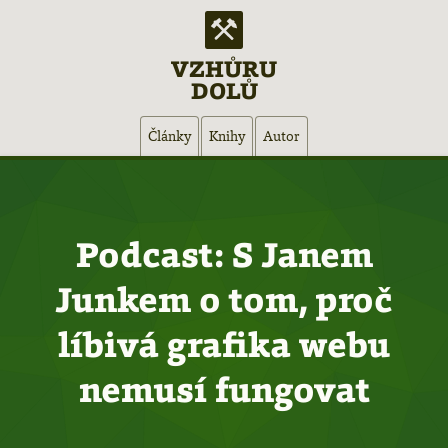
VZHŮRU
DOLŮ
Hlavní
Články
Knihy
Autor
navigace
Podcast: S Janem
Junkem o tom, proč
líbivá grafika webu
nemusí fungovat