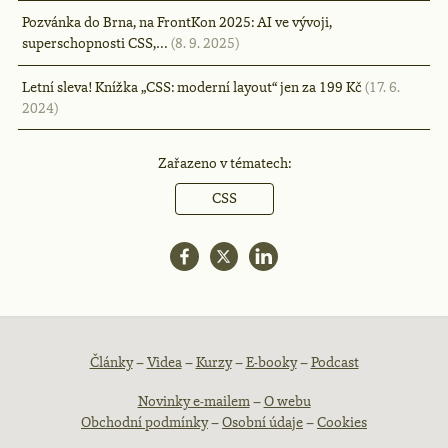
Pozvánka do Brna, na FrontKon 2025: AI ve vývoji,
superschopnosti CSS,…
(8. 9. 2025)
Letní sleva! Knížka „CSS: moderní layout“ jen za 199 Kč
(17. 6.
2024)
Zařazeno v tématech:
CSS
Patička
Články
–
Videa
–
Kurzy
–
E-booky
–
Podcast
Novinky e-mailem
–
O webu
webu
Obchodní podmínky
–
Osobní údaje
–
Cookies