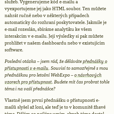
služeb. Vygenerujeme kód e-mailu a
vyexportujeme jej jako HTML soubor. Ten můžete
nahrát ručně nebo v některých případech
automaticky do rozhraní poskytovatele. Jakmile je
e-mail rozeslán, sbíráme analytiku ke všem
interakcím v e-mailu. Její výsledky si pak můžete
prohlížet v našem dashboardu nebo v existujícím
software.
Poslední otázka – jsem rád, že děláváte
přednášky o
přístupnosti v e-mailu
. Souvisí to samozřejmě s mou
přednáškou pro letošní WebExpo –
o návrhových
vzorech pro přístupnost
. Budete mít čas probrat tohle
téma i na vaší přednášce?
Vlastně jsem první přednášku o přístupnosti e-
mailů slyšel až loni, ale teď je to v komunitě žhavé
téma. Dělám co nejlépe umím, abych téma dostal