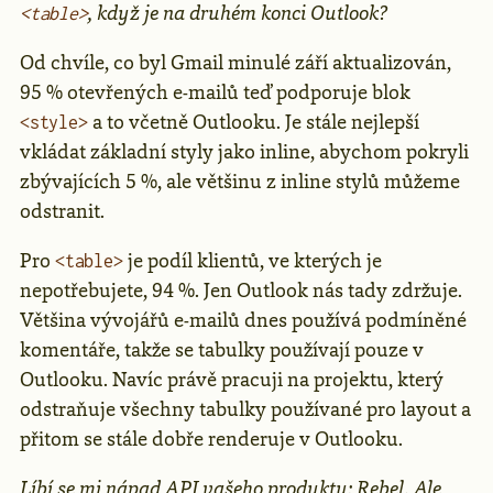
, když je na druhém konci Outlook?
<table>
Od chvíle, co byl Gmail minulé září aktualizován,
95 % otevřených e-mailů teď podporuje blok
a to včetně Outlooku. Je stále nejlepší
<style>
vkládat základní styly jako inline, abychom pokryli
zbývajících 5 %, ale většinu z inline stylů můžeme
odstranit.
Pro
je podíl klientů, ve kterých je
<table>
nepotřebujete, 94 %. Jen Outlook nás tady zdržuje.
Většina vývojářů e-mailů dnes používá podmíněné
komentáře, takže se tabulky používají pouze v
Outlooku. Navíc právě pracuji na projektu, který
odstraňuje všechny tabulky používané pro layout a
přitom se stále dobře renderuje v Outlooku.
Líbí se mi nápad API vašeho produktu:
Rebel
. Ale