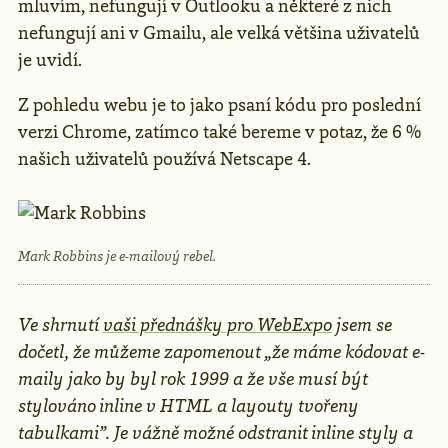
mluvím, nefungují v Outlooku a některé z nich
nefungují ani v Gmailu, ale velká většina uživatelů
je uvidí.
Z pohledu webu je to jako psaní kódu pro poslední
verzi Chrome, zatímco také bereme v potaz, že 6 %
našich uživatelů používá Netscape 4.
Mark Robbins je e-mailový rebel.
Ve shrnutí
vaši přednášky pro WebExpo
jsem se
dočetl, že můžeme zapomenout „že máme kódovat e-
maily jako by byl rok 1999 a že vše musí být
stylováno inline v HTML a layouty tvořeny
tabulkami”. Je vážně možné odstranit inline styly a