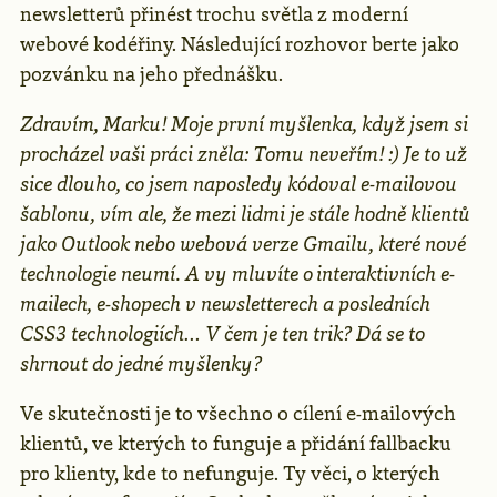
newsletterů přinést trochu světla z moderní
webové kodéřiny. Následující rozhovor berte jako
pozvánku na jeho přednášku.
Zdravím, Marku! Moje první myšlenka, když jsem si
procházel vaši práci zněla: Tomu neveřím! :) Je to už
sice dlouho, co jsem naposledy kódoval e-mailovou
šablonu, vím ale, že mezi lidmi je stále hodně klientů
jako Outlook nebo webová verze Gmailu, které nové
technologie neumí. A vy mluvíte o interaktivních e-
mailech, e-shopech v newsletterech a posledních
CSS3 technologiích… V čem je ten trik? Dá se to
shrnout do jedné myšlenky?
Ve skutečnosti je to všechno o cílení e-mailových
klientů, ve kterých to funguje a přidání fallbacku
pro klienty, kde to nefunguje. Ty věci, o kterých