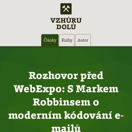
VZHŮRU
DOLŮ
Hlavní
Články
Knihy
Autor
navigace
Rozhovor před
WebExpo: S Markem
Robbinsem o
moderním kódování e-
mailů