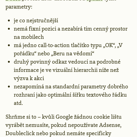
parametry:
je co nejstručnější
nemá fixní pozici a nezabírá tím cenný prostor
na mobilech
má jedno call-to-action tlačítko typu „OK“, „V
pořádku“ nebo „Beru na vědomí“
druhý povinný odkaz vedoucí na podrobné
informace je ve vizuální hierarchii níže než
výzva k akci
nezapomíná na standardní parametry dobrého
rozhraní jako optimální šířku textového řádku
atd.
Shrňme si to – kvůli Google žádnou cookie lištu
vyrábět nemusíte, pokud nepoužívate Adsense,
Doubleclick nebo pokud nemáte specificky