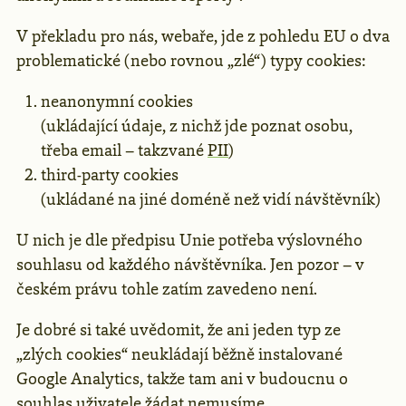
V překladu pro nás, webaře, jde z pohledu EU o dva
problematické (nebo rovnou „zlé“) typy cookies:
neanonymní cookies
(ukládající údaje, z nichž jde poznat osobu,
třeba email – takzvané
PII
)
third-party cookies
(ukládané na jiné doméně než vidí návštěvník)
U nich je dle předpisu Unie potřeba výslovného
souhlasu od každého návštěvníka. Jen pozor – v
českém právu tohle zatím zavedeno není.
Je dobré si také uvědomit, že ani jeden typ ze
„zlých cookies“ neukládají běžně instalované
Google Analytics, takže tam ani v budoucnu o
souhlas uživatele žádat nemusíme.