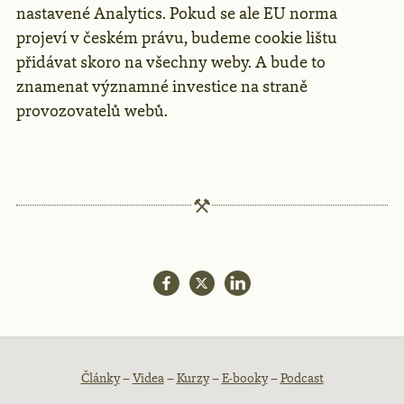
nastavené Analytics. Pokud se ale EU norma
projeví v českém právu, budeme cookie lištu
přidávat skoro na všechny weby. A bude to
znamenat významné investice na straně
provozovatelů webů.
Patička
Články
–
Videa
–
Kurzy
–
E-booky
–
Podcast