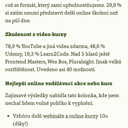
což se formát, který sami upřednostňujeme. 29,9 %
si zatím neumí představit delší online školení než
na půl dne.
Zkušenost s video-kurzy
78,9 % YouTube a jiná videa zdarma, 48,6 %
Udemy, 19,3 % Learn2Code. Nad 5 hlasů ještě
Frontend Masters, Wes Bos, Pluralsight. Jinak velká
roztříštěnost. Uvedeno asi 40 možností.
Nejlepší online vzdělávací akce nebo kurz
Zajímavé výsledky nabídla tato kolonka, kde jsem
nechal lidem volné políčko k vyplnění.
Vzhůru dolů
webináře a online kurzy
10⨉
(díky!)