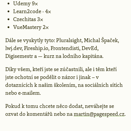
Udemy 9⨉
Learn2code - 4⨉
Czechitas 3⨉
VueMastery 2⨉
Dále se vyskytly tyto: Pluralsight, Michal Špaček,
lwj.dev, Fireship.io, Frontendisti, DevEd,
Digisemestr a — kurz na lodního kapitána.
Díky všem, kteří jste se zúčastnili, ale i těm kteří
jste ochotní se podělit o názor i jinak – v
dotaznících k našim školením, na sociálních sítích
nebo e-mailem.
Pokud k tomu chcete něco dodat, neváhejte se
ozvat do komentářů nebo na
martin@pagespeed.cz
.