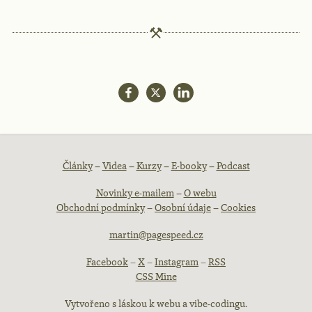
Patička
Články
–
Videa
–
Kurzy
–
E-booky
–
Podcast
Novinky e-mailem
–
O webu
webu
Obchodní podmínky
–
Osobní údaje
–
Cookies
martin@pagespeed.cz
Facebook
–
X
–
Instagram
–
RSS
CSS Mine
Vytvořeno s láskou k webu a vibe-codingu.