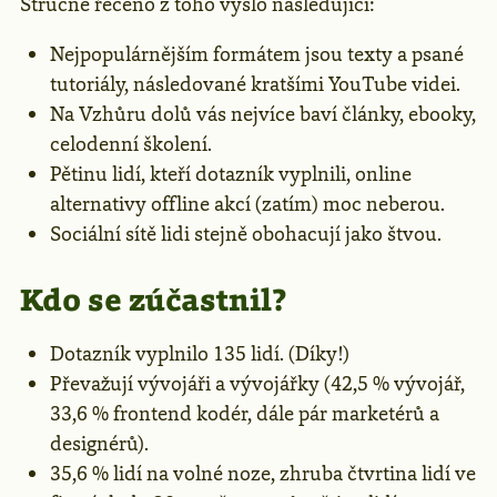
Stručně řečeno z toho vyšlo následující:
Nejpopulárnějším formátem jsou texty a psané
tutoriály, následované kratšími YouTube videi.
Na Vzhůru dolů vás nejvíce baví články, ebooky,
celodenní školení.
Pětinu lidí, kteří dotazník vyplnili, online
alternativy offline akcí (zatím) moc neberou.
Sociální sítě lidi stejně obohacují jako štvou.
Kdo se zúčastnil?
Dotazník vyplnilo 135 lidí. (Díky!)
Převažují vývojáři a vývojářky (42,5 % vývojář,
33,6 % frontend kodér, dále pár marketérů a
designérů).
35,6 % lidí na volné noze, zhruba čtvrtina lidí ve