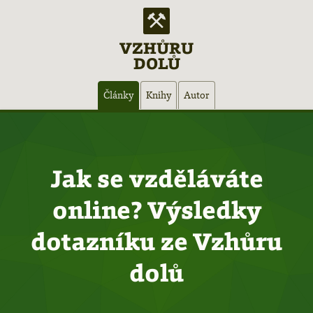
VZHŮRU
DOLŮ
Hlavní
Články
Knihy
Autor
navigace
Jak se vzděláváte
online? Výsledky
dotazníku ze Vzhůru
dolů