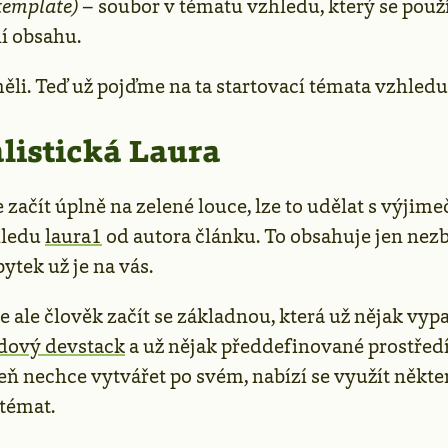
template)
– soubor v tématu vzhledu, který se použ
í obsahu.
li. Teď už pojďme na ta startovací témata vzhledu
listická Laura
 začít úplně na zelené louce, lze to udělat s výji
hledu
laura1
od autora článku. To obsahuje jen nez
tek už je na vás.
 ale člověk začít se základnou, která už nějak vyp
dový devstack
a už nějak předdefinované prostředí
eň nechce vytvářet po svém, nabízí se využít někte
 témat.