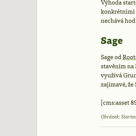
Výhoda starto
konkrétními
nechává hodn
Sage
Sage od
Root
stavěním na 
využívá Grun
zajímavé, že
[cms:asset 8
Obrázek: Starto