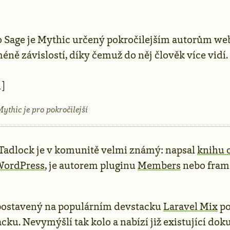
 Sage je Mythic určený pokročilejším autorům web
ně závislostí, díky čemuž do něj člověk více vidí.
1]
thic je pro pokročilejší
 Tadlock je v komunitě velmi známý: napsal
knihu o
WordPress
, je autorem pluginu
Members
nebo fra
postavený na populárním devstacku
Laravel Mix
po
ku. Nevymýšlí tak kolo a nabízí již existující dok