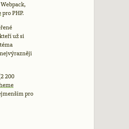
: Webpack,
e
pro PHP.
ěřené
teří už si
e téma
 nejvýrazněji
(2 200
heme
nejmenším pro