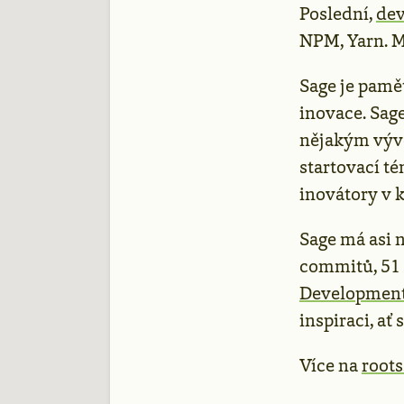
Poslední,
dev
NPM, Yarn. M
Sage je pamě
inovace. Sage
nějakým vývoj
startovací té
inovátory v
Sage má asi 
commitů, 51 
Development
inspiraci, ať
Více na
roots