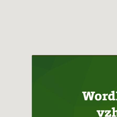
Hlavní
navigace
WordP
vzh