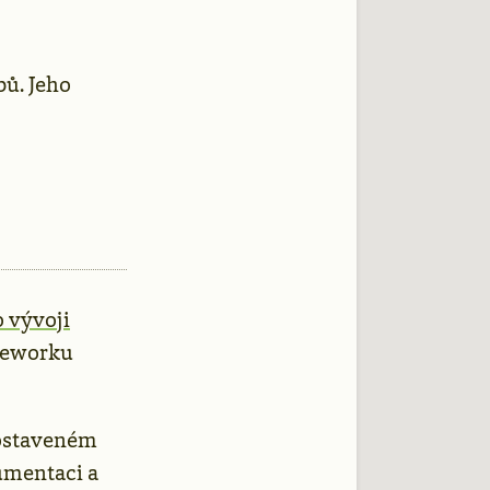
ů. Jeho
 vývoji
meworku
staveném
umentaci a