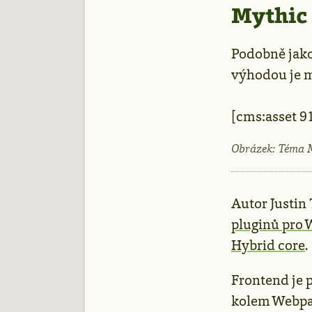
Mythic
Podobně jako
výhodou je mé
[cms:asset 9
Obrázek: Téma My
Autor Justin
pluginů pro 
Hybrid core
.
Frontend je 
kolem Webpac