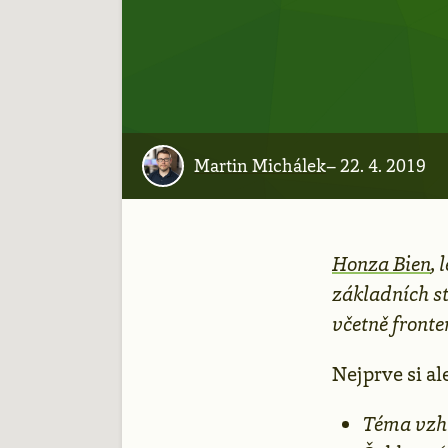
Martin Michálek
–
22. 4. 2019
Honza Bien
, 
základních s
včetně front
Nejprve si al
Téma vzh