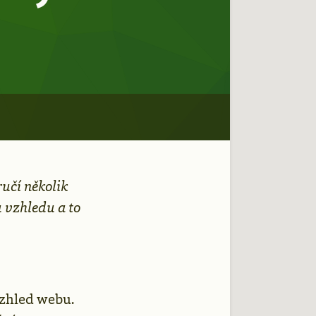
ručí několik
 vzhledu a to
 vzhled webu.