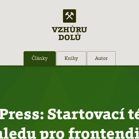
VZHŮRU
DOLŮ
Články
Knihy
Autor
ress: Startovací 
ledu pro frontend