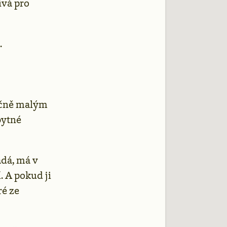
ívá pro
.
mečně malým
bytné
adá, má v
. A pokud ji
ré ze