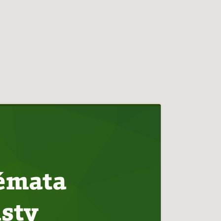
témata
isty