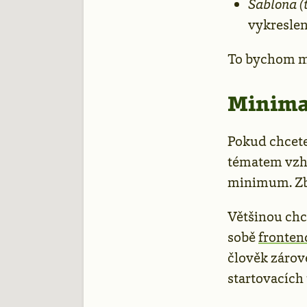
Šablona (
vykreslen
To bychom mě
Minima
Pokud chcete
tématem vz
minimum. Zby
Většinou chce
sobě
fronten
člověk zárov
startovacích