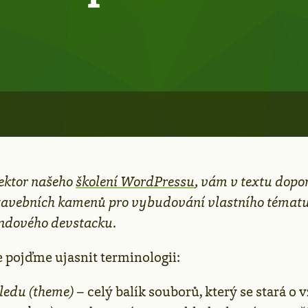
lektor našeho
školení WordPressu
, vám v textu dopo
tavebních kamenů pro vybudování vlastního tématu
endového devstacku.
e pojďme ujasnit terminologii:
ledu (theme)
– celý balík souborů, který se stará o