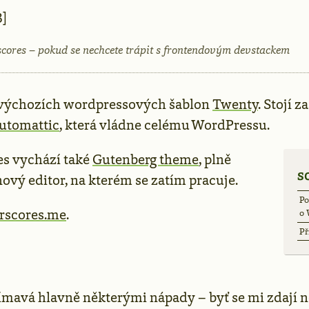
3]
cores – pokud se nechcete trápit s frontendovým devstackem
 výchozích wordpressových šablon
Twenty
. Stojí z
utomattic
, která vládne celému WordPressu.
s vychází také
Gutenberg theme
, plně
S
ový editor, na kterém se zatím pracuje.
Po
rscores.me
.
o 
Př
jímavá hlavně některými nápady – byť se mi zdají 