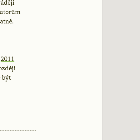
vádějí
autorům
atně.
e
2011
ozději
 být