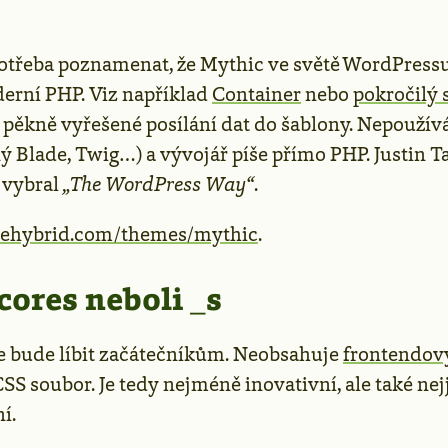
potřeba poznamenat, že Mythic ve světě WordPressu
rní PHP. Viz například
Container
nebo
pokročilý
je pěkně vyřešené posílání dat do šablony. Nepouží
ý Blade, Twig…) a vývojář píše přímo PHP. Justin T
e vybral
„The WordPress Way“
.
ehybrid.com/themes/mythic
.
ores neboli _s
e bude líbit začátečníkům. Neobsahuje
frontendov
SS soubor. Je tedy nejméně inovativní, ale také ne
í.