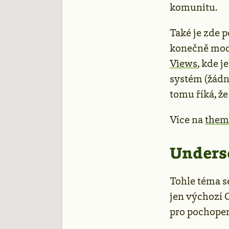
komunitu.
Také je zde 
konečně mode
Views
, kde 
systém (žádn
tomu říká, ž
Více na
them
Undersc
Tohle téma s
jen výchozí C
pro pochopen