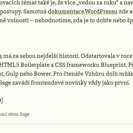
vacích témat také je, že více „vedou za ruku“ a na
 postupy. Samotná
dokumentace WordPressu
zde 
ě volnosti – nehodnotíme, zda je to dobře nebo šp
s
má za sebou nejdelší historii. Odstartovala v roc
HTML5 Boilerplate a CSS frameworku Blueprint. P
t, Gulp nebo Bower. Pro čtenáře Vzhůru dolů může
 Sage zavádí frontendové novinky vždy jako první.
9]
vací téma Sage