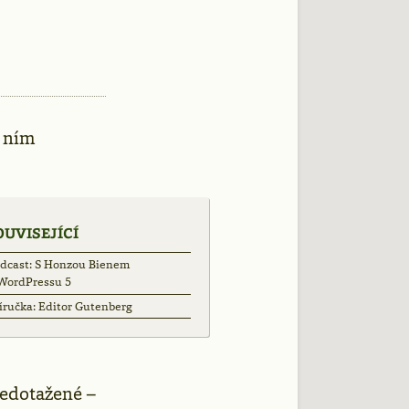
a ním
OUVISEJÍCÍ
dcast: S Honzou Bienem
WordPressu 5
íručka: Editor Gutenberg
nedotažené –