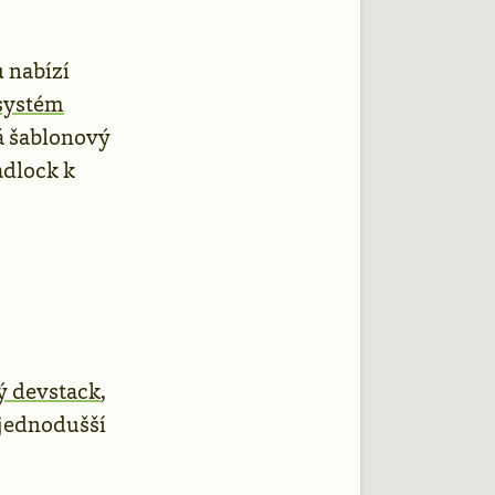
 nabízí
 systém
vá šablonový
adlock k
ý devstack
,
jjednodušší