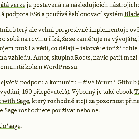
átá verze
je postavená na následujících nástrojích
á podpora ES6 a používá šablonovací systém
Blad
tník, který ale velmi progresivně implementuje ov
 o sobě na rovinu říká, že se zaměřuje na vývojáře, k
em prošli a vědí, co dělají – takové je totiž i tohl
ma vzhledu. Autor, skupina Roots, navíc patří mezi
 komunitě kolem WordPressu.
největší podporu a komunitu – živé
fórum
i
Github
vydání, 190 přispěvatelů). Výborný je také ebook
T
 with Sage
, který rozhodně stojí za pozornost při
 se Sage rozhodnete používat nebo ne.
.io/sage
.